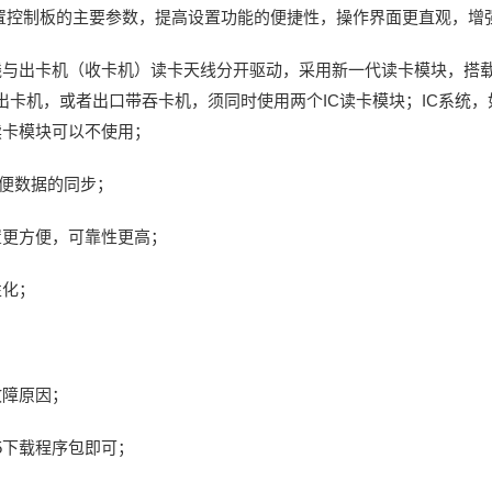
设置控制板的主要参数，提高设置功能的便捷性，操作界面更直观，增
线与出卡机（收卡机）读卡天线分开驱动，采用新一代读卡模块，搭载
出卡机，或者出口带吞卡机，须同时使用两个IC读卡模块；IC系统
C读卡模块可以不使用；
方便数据的同步；
置更方便，可靠性更高；
性化；
故障原因；
5下载程序包即可；