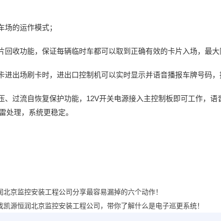
车场的运作模式；
卡片回收功能，保证每辆临时车都可以取到正确有效的卡片入场，最
刷卡进出场刷卡时，进出口控制机可以实时显示并语音播报车牌号码，
压、过流自恢复保护功能，12V开关电源接入主控制板即可工作，语音
防雷处理，系统更稳定。
润北京监控安装工程公司分享最容易漏掉的六个动作！
找凯源恒润北京监控安装工程公司，带你了解什么是电子巡更系统！