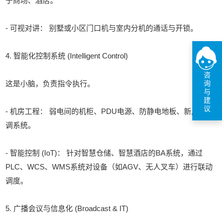
于商场、酒店。
- 可视对讲： 别墅或小区门口机与室内分机的通话与开锁。
4. 智能化控制系统 (Intelligent Control)
咨
这是小脑，负责指令执行。
询
与
建
议
- 机房工程： 弱电间的机柜、PDU电源、防静电地板、新风及空
调系统。
- 智能控制 (IoT)： 针对智慧仓储、智慧酒店的BA系统，通过
PLC、WCS、WMS系统对设备（如AGV、无人叉车）进行联动
调度。
5. 广播会议与信息化 (Broadcast & IT)