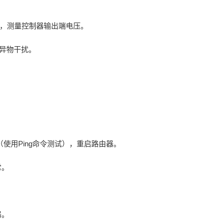
流），测量控制器输出端电压。
免异物干扰。
性（使用Ping命令测试），重启路由器。
常。
器。