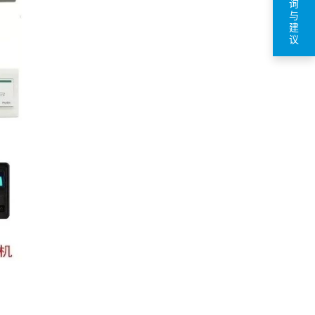
询
与
建
议