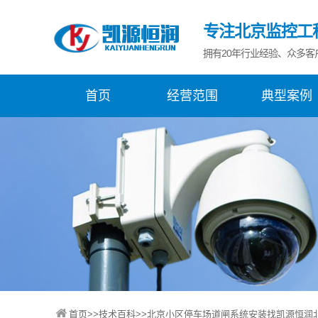
专注北京监控工
拥有20年行业经验、众多客
首页
经营范围
典型案例
首页
>>
技术百科
>>北京小区停车场道闸系统安装找凯源恒润