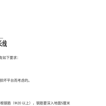
有如下要求：
丝膨胀损坏平台而考虑的。
钢筋（Φ20 以上），钢筋要深入地面5厘米